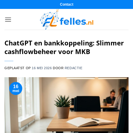
Ga
Contact
naar
inhoud
ChatGPT en bankkoppeling: Slimmer
cashflowbeheer voor MKB
GEPLAATST OP
16 MEI 2026
DOOR
REDACTIE
16
mei