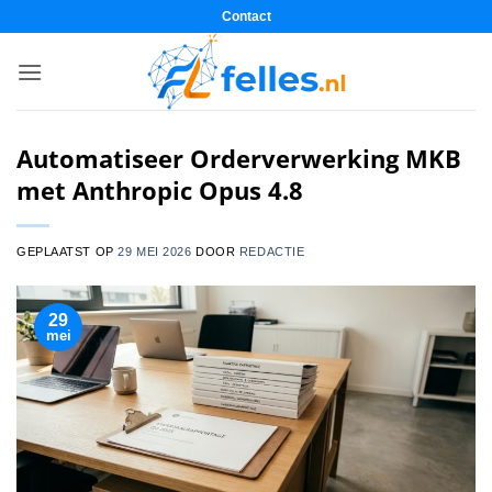
Ga
Contact
naar
inhoud
Automatiseer Orderverwerking MKB
met Anthropic Opus 4.8
GEPLAATST OP
29 MEI 2026
DOOR
REDACTIE
29
mei