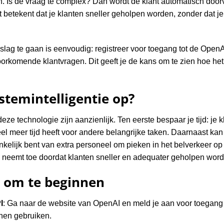
n. Is de vraag te complex? Dan wordt de klant automatisch do
betekent dat je klanten sneller geholpen worden, zonder dat je 
lag te gaan is eenvoudig: registreer voor toegang tot de OpenA
oorkomende klantvragen. Dit geeft je de kans om te zien hoe he
stemintelligentie op?
ze technologie zijn aanzienlijk. Ten eerste bespaar je tijd: je k
eel meer tijd heeft voor andere belangrijke taken. Daarnaast kan
kelijk bent van extra personeel om pieken in het belverkeer op
d neemt toe doordat klanten sneller en adequater geholpen word
n om te beginnen
I
: Ga naar de website van OpenAI en meld je aan voor toegang t
nnen gebruiken.