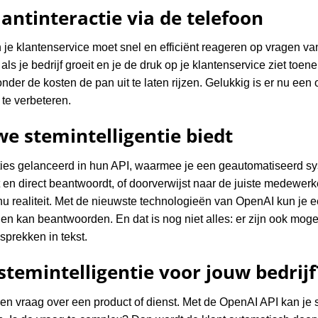
antinteractie via de telefoon
n je klantenservice moet snel en efficiënt reageren op vragen va
als je bedrijf groeit en je de druk op je klantenservice ziet toe
er de kosten de pan uit te laten rijzen. Gelukkig is er nu een 
 te verbeteren.
e stemintelligentie biedt
ies gelanceerd in hun API, waarmee je een geautomatiseerd sy
en direct beantwoordt, of doorverwijst naar de juiste medewerker.
 nu realiteit. Met de nieuwste technologieën van OpenAI kun je e
en kan beantwoorden. En dat is nog niet alles: er zijn ook moge
sprekken in tekst.
temintelligentie voor jouw bedrijf
t een vraag over een product of dienst. Met de OpenAI API kan j