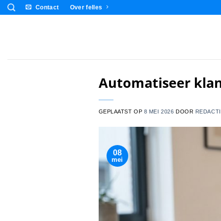
Ga
Contact
Over felles
naar
inhoud
Automatiseer klan
GEPLAATST OP
8 MEI 2026
DOOR
REDACTI
08
mei