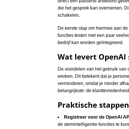
direct een passend antwoord geve
die het gesprek kan overnemen. Dit 
schakelen.
De eerste stap om hiermee aan de s
functies testen met een paar veelv
bedrijf kan worden geïntegreerd.
Wat levert OpenAI 
De voordelen van het gebruik van de
werken. Dit betekent dat je person
verminderen, omdat je minder afhan
belangrijkste: de klanttevredenhei
Praktische stappe
Registreer voor de OpenAI AP
de stemintelligentie-functies te ku