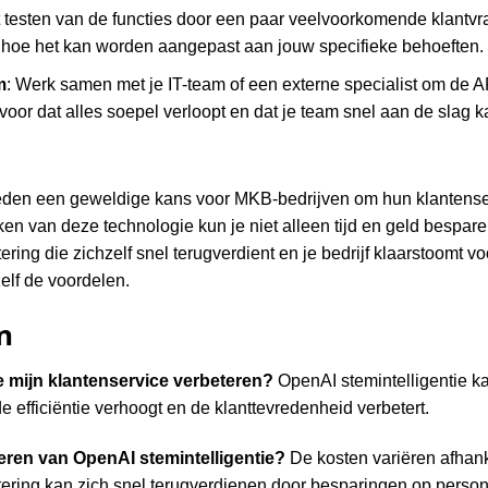
 testen van de functies door een paar veelvoorkomende klantvrag
 hoe het kan worden aangepast aan jouw specifieke behoeften.
m
: Werk samen met je IT-team of een externe specialist om de API
voor dat alles soepel verloopt en dat je team snel aan de slag k
den een geweldige kans voor MKB-bedrijven om hun klantenser
en van deze technologie kun je niet alleen tijd en geld bespar
ering die zichzelf snel terugverdient en je bedrijf klaarstoomt 
elf de voordelen.
n
e mijn klantenservice verbeteren?
OpenAI stemintelligentie k
efficiëntie verhoogt en de klanttevredenheid verbetert.
reren van OpenAI stemintelligentie?
De kosten variëren afhank
tering kan zich snel terugverdienen door besparingen op perso