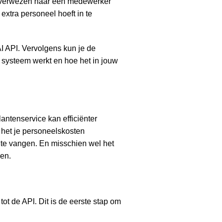
orverwezen naar een medewerker
extra personeel hoeft in te
I API. Vervolgens kun je de
t systeem werkt en hoe het in jouw
lantenservice kan efficiënter
 het je personeelskosten
 te vangen. En misschien wel het
en.
ot de API. Dit is de eerste stap om