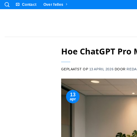
Ga
Contact
Over felles
naar
inhoud
Hoe ChatGPT Pro 
GEPLAATST OP
13 APRIL 2026
DOOR
REDA
13
apr