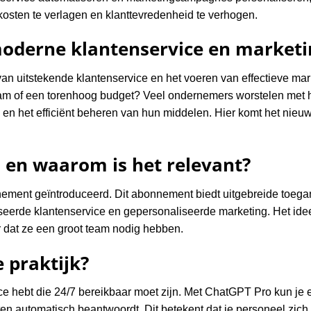
kosten te verlagen en klanttevredenheid te verhogen.
moderne klantenservice en marketi
 van uitstekende klantenservice en het voeren van effectieve m
eam of een torenhoog budget? Veel ondernemers worstelen met 
n en het efficiënt beheren van hun middelen. Hier komt het n
 en waarom is het relevant?
ment geïntroduceerd. Dit abonnement biedt uitgebreide toegan
seerde klantenservice en gepersonaliseerde marketing. Het idee
 dat ze een groot team nodig hebben.
 praktijk?
ice hebt die 24/7 bereikbaar moet zijn. Met ChatGPT Pro kun je e
n automatisch beantwoordt. Dit betekent dat je personeel zic