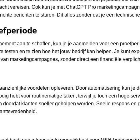
dacht vereisen. Ook kun je met ChatGPT Pro marketingcampagn
chte berichten te sturen. Dit alles zonder dat je een technisch
efperiode
nement aan te schaffen, kun je je aanmelden voor een proefperi
te testen en te zien hoe het jouw bedrijf kan helpen. Je kunt e
 van marketingcampagnes, zonder direct een financiële verplich
anzienlijke voordelen opleveren. Door automatisering kun je d
dig hebt voor routinematige taken, terwijl je toch een hoge ser
 doordat klanten sneller geholpen worden. Snelle respons en g
lanttevredenheid.
t biedt een interessante mogelijkheid voor MKB-bedrijven in