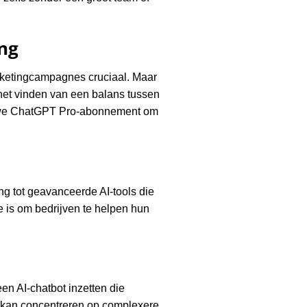
ng
arketingcampagnes cruciaal. Maar
het vinden van een balans tussen
ieuwe ChatGPT Pro-abonnement om
g tot geavanceerde AI-tools die
 is om bedrijven te helpen hun
en AI-chatbot inzetten die
h kan concentreren op complexere