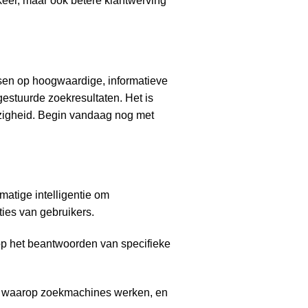
rkeer, maar ook betere klantwerving
sen op hoogwaardige, informatieve
-gestuurde zoekresultaten. Het is
ezigheid. Begin vandaag nog met
atige intelligentie om
ties van gebruikers.
op het beantwoorden van specifieke
r waarop zoekmachines werken, en