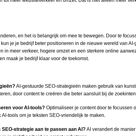
en tot meer websiteverkeer en omzet. Dat is niet alleen meer ve
nderen, en het is belangrijk om mee te bewegen. Door te focus
, kun je je bedrijf beter positioneren in de nieuwe wereld van AI
len in meer verkeer, hogere omzet en een sterkere online aanw
 en maak je bedrijf klaar voor de toekomst.
egieën?
AI-gestuurde SEO-strategieën maken gebruik van kunstm
ren, door content te creëren die beter aansluit bij de zoekinten
seren voor AI-tools?
Optimaliseer je content door te focussen 
 AI-tools om je teksten SEO-vriendelijk te maken.
n SEO-strategie aan te passen aan AI?
AI verandert de manie