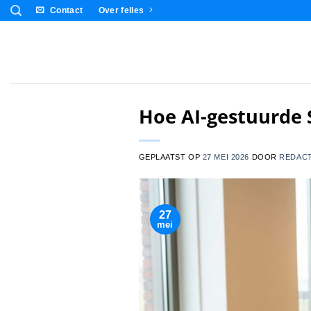
Ga
Contact
Over felles
naar
inhoud
Hoe AI-gestuurde 
GEPLAATST OP
27 MEI 2026
DOOR
REDACT
27
mei