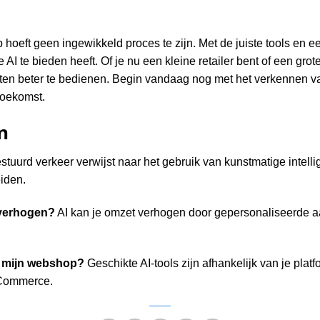
 hoeft geen ingewikkeld proces te zijn. Met de juiste tools en e
 AI te bieden heeft. Of je nu een kleine retailer bent of een gro
nten beter te bedienen. Begin vandaag nog met het verkennen v
toekomst.
n
stuurd verkeer verwijst naar het gebruik van kunstmatige intellig
iden.
verhogen?
AI kan je omzet verhogen door gepersonaliseerde a
or mijn webshop?
Geschikte AI-tools zijn afhankelijk van je platf
oCommerce.