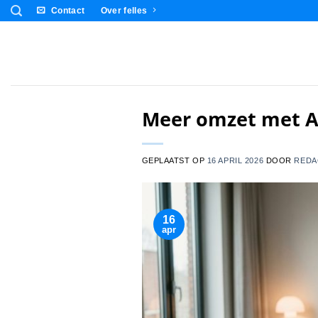
Ga
Contact
Over felles
naar
inhoud
Meer omzet met AI
GEPLAATST OP
16 APRIL 2026
DOOR
REDA
16
apr