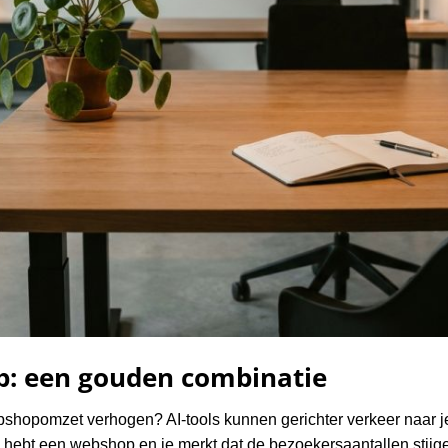
p: een gouden combinatie
bshopomzet verhogen? AI-tools kunnen gerichter verkeer naar j
je hebt een webshop en je merkt dat de bezoekersaantallen stijg