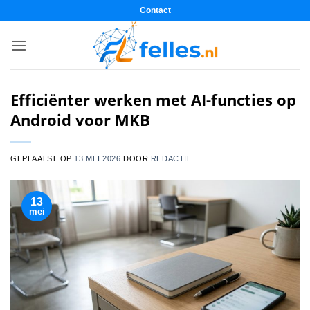
Ga
Contact
naar
inhoud
Efficiënter werken met AI-functies op
Android voor MKB
GEPLAATST OP
13 MEI 2026
DOOR
REDACTIE
13
mei