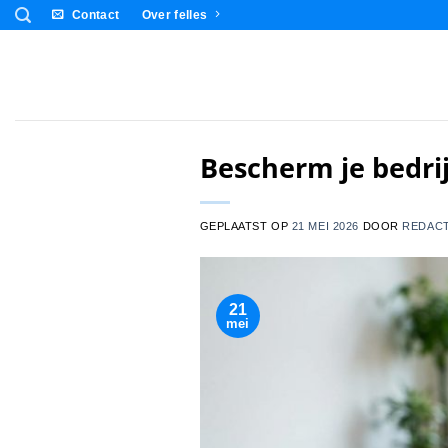
Ga
Contact
Over felles
naar
inhoud
Bescherm je bedrij
GEPLAATST OP
21 MEI 2026
DOOR
REDACT
21
mei