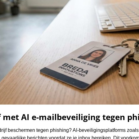
 met AI e-mailbeveiliging tegen ph
drijf beschermen tegen phishing? AI-beveiligingsplatforms zoa
evaarlijke berichten voordat ze je inbox bereiken. Dit voorkomt