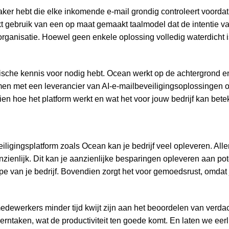
waker hebt die elke inkomende e-mail grondig controleert voorda
kt gebruik van een op maat gemaakt taalmodel dat de intentie v
 organisatie. Hoewel geen enkele oplossing volledig waterdicht 
nische kennis voor nodig hebt. Ocean werkt op de achtergrond en
men met een leverancier van AI-e-mailbeveiligingsoplossingen 
 zien hoe het platform werkt en wat het voor jouw bedrijf kan bet
ligingsplatform zoals Ocean kan je bedrijf veel opleveren. Alle
zienlijk. Dit kan je aanzienlijke besparingen opleveren aan pot
ype van je bedrijf. Bovendien zorgt het voor gemoedsrust, omdat
edewerkers minder tijd kwijt zijn aan het beoordelen van verdac
ntaken, wat de productiviteit ten goede komt. En laten we eerlijk