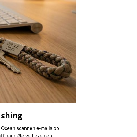
ishing
ls Ocean scannen e-mails op
 financiële verliezen en