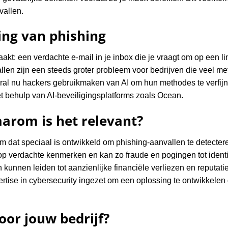
vallen.
ing van phishing
t: een verdachte e-mail in je inbox die je vraagt om op een lin
allen zijn een steeds groter probleem voor bedrijven die veel m
al nu hackers gebruikmaken van AI om hun methodes te verfijne
t behulp van AI-beveiligingsplatforms zoals Ocean.
arom is het relevant?
m dat speciaal is ontwikkeld om phishing-aanvallen te detectere
p verdachte kenmerken en kan zo fraude en pogingen tot identite
n kunnen leiden tot aanzienlijke financiële verliezen en reputa
ertise in cybersecurity ingezet om een oplossing te ontwikkelen
or jouw bedrijf?