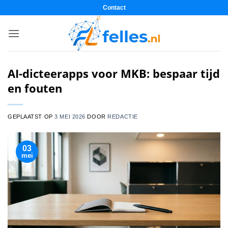
Ga
Contact
naar
inhoud
AI-dicteerapps voor MKB: bespaar tijd
en fouten
GEPLAATST OP
3 MEI 2026
DOOR
REDACTIE
03
mei