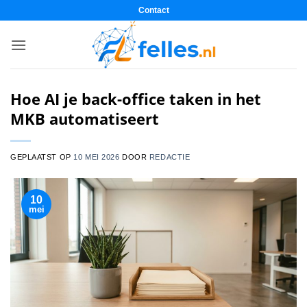
Ga
Contact
naar
inhoud
Hoe AI je back-office taken in het
MKB automatiseert
GEPLAATST OP
10 MEI 2026
DOOR
REDACTIE
10
mei