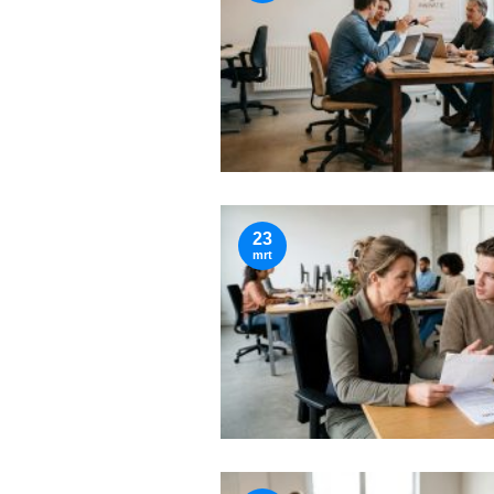
23
mrt