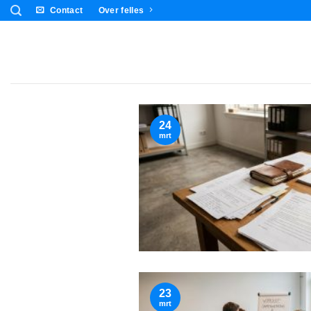
Ga
Contact
Over felles
naar
inhoud
24
mrt
23
mrt