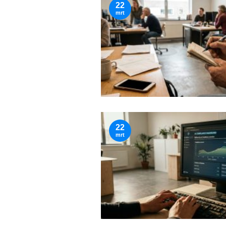
22
mrt
22
mrt